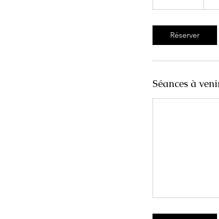
3
0
m
Réserver
i
n
Séances à veni