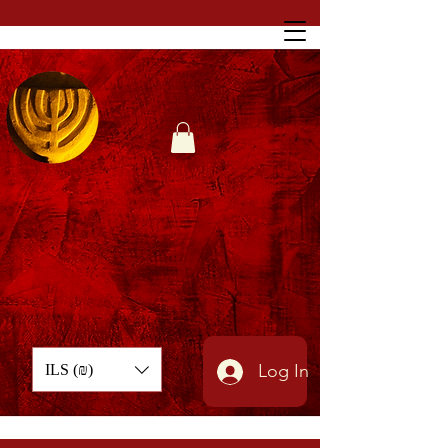
Log In
ILS (₪)