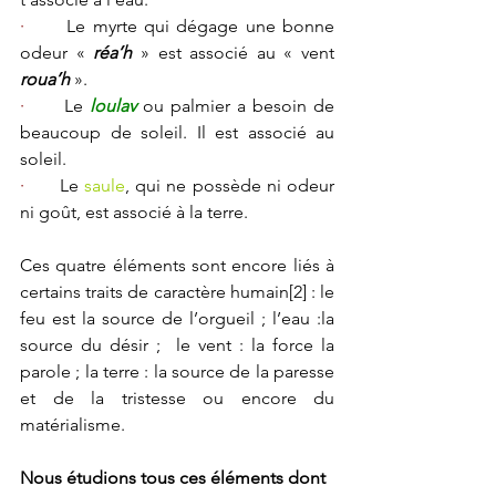
·      
Le myrte qui dégage une bonne 
odeur « 
réa’h
 » est associé au « vent 
roua’h
 ».
·      
Le 
loulav
 ou palmier a besoin de 
beaucoup de soleil. Il est associé au 
soleil.
·      
Le 
saule
, qui ne possède ni odeur 
ni goût, est associé à la terre.
Ces quatre éléments sont encore liés à 
certains traits de caractère humain
[2]
 : le 
feu est la source de l’orgueil ; l’eau :la 
source du désir ;  le vent : la force la 
parole ; la terre : la source de la paresse 
et de la tristesse ou encore du 
matérialisme.
Nous étudions tous ces éléments dont 