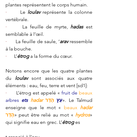
plantes représentent le corps humain.
·      
Le 
loulav
 représente la colonne 
vertébrale.
·      
La feuille de myrte, 
hadas
 est 
semblable à l’œil.
·      
La feuille de saule, ‘
arav
 ressemble 
à la bouche.
·      
L’
étrog 
a la forme du cœur.
Notons encore que les quatre plantes 
du 
loulav
 sont associés aux quatre 
éléments : eau, feu, terre et vent 
[sd1]
:
·      
L’étrog est appelé « 
fruit de 
beaux
arbres 
ets 
hadar
הָדָר
עֵץ
». Le Talmud 
enseigne que le mot « 
beaux
hadar 
הָדָר
» peut être relié au mot « 
hydros
» 
qui signifie eau en grec. L’
étrog
 es
t associé à l’eau.