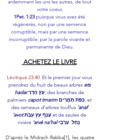
ardemment les uns les autres, de tout 
votre coeur,
1Pet. 1:23
 puisque vous avez été 
régénérés, non par une semence 
corruptible, mais par une semence 
incorruptible, par la parole vivante et 
permanente de Dieu.
 ACHETEZ LE LIVRE
Lévitique 23:40
  Et le premier jour vous 
prendrez du fruit de beaux arbres 
ets 
hadar
 עֵץ הָדָר
, des branches de 
palmiers 
capot tmarim
 כַּפֹּת תְּמָרִים
, et 
des rameaux d’arbres touffus
 ‘anaf 
‘avot 
עֲנַף עֵץ עָבֹת
 et de saules de 
rivière
 ‘arvé na’hal
עַרְבֵי
 נָחַל
D’après le Midrach Rabba
[1]
, les quatre 