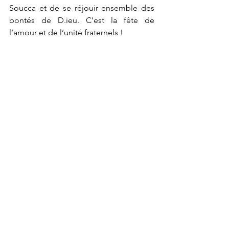
Soucca
et de se réjouir ensemble des 
bontés de D.ieu. C’est la fête de 
l’amour et de l’unité fraternels !
 ACHETEZ LE LIVRE
[1]
 Vayikra, chapitre 30
[2]
 Rav ‘Haïm Vital, Cha’arè Kédoucha, 
cité dans la Guématria Rav M. Glazerson 
Chlomo Choukroun
[sd1]
Lévitique 23:40
  Et le premier jour 
vous prendrez (
pour vous
) 
lakhem
לָכֶם
du fruit de 
beaux
arbres 
ets 
hadar
עֵץ
הָדָר
, des branches de 
palmiers
capot 
tmarim
תְּמָרִים
כַּפֹּת
, et des rameaux 
d’
arbres touffus
 ‘anaf 
ets ‘avot
עָבֹת 
עֲנַף 
עֵץ
 et de 
saules
 de rivière
 ‘arvé
 na’hal
נָחַל
עַרְבֵי