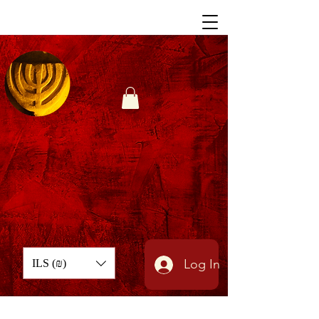
Log In
ILS (₪)