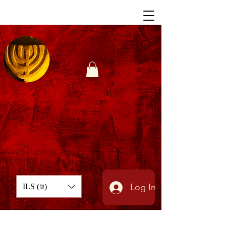
Log In
ILS (₪)