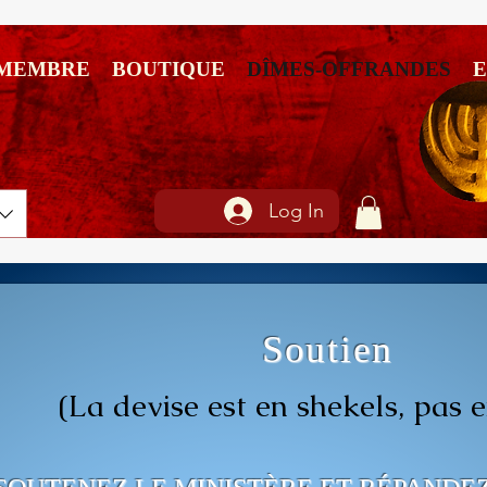
 MEMBRE
BOUTIQUE
DÎMES-OFFRANDES
Log In
Soutien
(La d
evise
est en shekels, pas
e