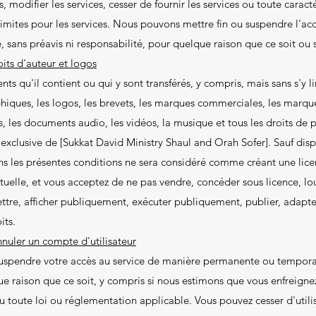
 modifier les services, cesser de fournir les services ou toute caract
 limites pour les services. Nous pouvons mettre fin ou suspendre l'ac
sans préavis ni responsabilité, pour quelque raison que ce soit ou s
oits d'auteur et logos
nts qu'il contient ou qui y sont transférés, y compris, mais sans s'y lim
phiques, les logos, les brevets, les marques commerciales, les marque
, les documents audio, les vidéos, la musique et tous les droits de pr
é exclusive de [Sukkat David Ministry Shaul and Orah Sofer]. Sauf disp
s les présentes conditions ne sera considéré comme créant une lice
ctuelle, et vous acceptez de ne pas vendre, concéder sous licence, loue
ettre, afficher publiquement, exécuter publiquement, publier, adapter
its.
nuler un compte d'utilisateur
uspendre votre accès au service de manière permanente ou temporair
ue raison que ce soit, y compris si nous estimons que vous enfreignez
u toute loi ou réglementation applicable. Vous pouvez cesser d'utili