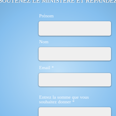
SOUTENEZ LE MINISTÈRE ET RÉPANDE
Prénom
Nom
Email
Entrez la somme que vous
souhaitez donner