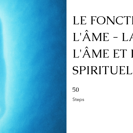
LE FONC
L'ÂME - 
L'ÂME ET
SPIRITUE
50 Steps
50
Steps