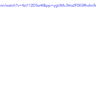
.com/watch?v=4zt112D5w4I&pp=ygUMc3Vra2F0IGRhdmlk