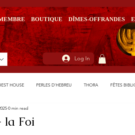
 MEMBRE
BOUTIQUE
DÎMES-OFFRANDES
Log In
GUEST HOUSE
PERLES D'HEBREU
THORA
FÊTES BIBL
2025
0 min read
la Foi