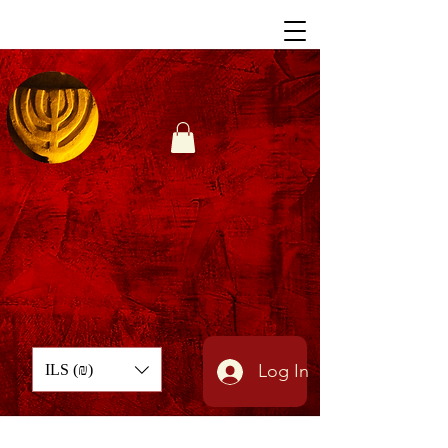
Log In
ILS (₪)